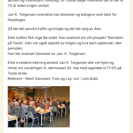
aktuelt og interessant foredrag, for i disse dager markeres det at det er
70 år siden krigen sluttet.
Jan K. Torgersen overrakte han blomster og bokgave som takk for
foredraget.
Så ble det servert kaffe og kringle og det ble salg av årer.
Etter kaffen fikk Inge Bø ordet. Han snakket om sitt prosjekt ”Barndom
på Tasta”. Han var også opptatt av krigen og hva barn opplevde i den
perioden.
Han ble overrakt blomster av Jan. K. Torgersen.
Etter kveldens trekning ønsket Jan K. Torgersen alle vel hjem og
minte om vandringen til Jærmuseet 20. mai med oppmøte kl.17:00 på
Tasta skole.
Referent – Marit Salvesen. Foto og Lay-out : Lars Ikdal.