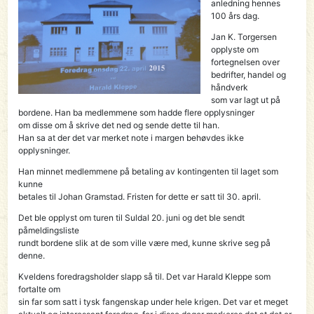
anledning hennes
100 års dag.
Jan K. Torgersen
opplyste om
fortegnelsen over
bedrifter, handel og
håndverk
som var lagt ut på
bordene. Han ba medlemmene som hadde flere opplysninger
om disse om å skrive det ned og sende dette til han.
Han sa at der det var merket note i margen behøvdes ikke
opplysninger.
Han minnet medlemmene på betaling av kontingenten til laget som
kunne
betales til Johan Gramstad. Fristen for dette er satt til 30. april.
Det ble opplyst om turen til Suldal 20. juni og det ble sendt
påmeldingsliste
rundt bordene slik at de som ville være med, kunne skrive seg på
denne.
Kveldens foredragsholder slapp så til. Det var Harald Kleppe som
fortalte om
sin far som satt i tysk fangenskap under hele krigen. Det var et meget