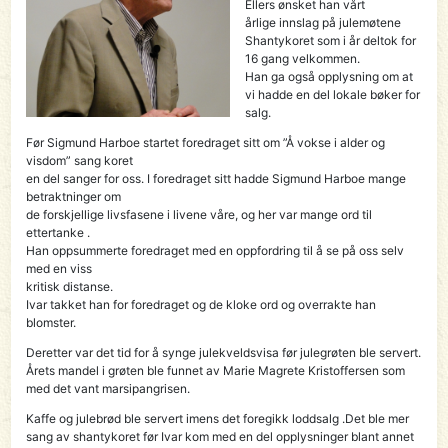
Ellers ønsket han vårt
årlige innslag på julemøtene
Shantykoret som i år deltok for
16 gang velkommen.
Han ga også opplysning om at
vi hadde en del lokale bøker for
salg.
Før Sigmund Harboe startet foredraget sitt om ”Å vokse i alder og
visdom” sang koret
en del sanger for oss. I foredraget sitt hadde Sigmund Harboe mange
betraktninger om
de forskjellige livsfasene i livene våre, og her var mange ord til
ettertanke .
Han oppsummerte foredraget med en oppfordring til å se på oss selv
med en viss
kritisk distanse.
Ivar takket han for foredraget og de kloke ord og overrakte han
blomster.
Deretter var det tid for å synge julekveldsvisa før julegrøten ble servert.
Årets mandel i grøten ble funnet av Marie Magrete Kristoffersen som
med det vant marsipangrisen.
Kaffe og julebrød ble servert imens det foregikk loddsalg .Det ble mer
sang av shantykoret før Ivar kom med en del opplysninger blant annet