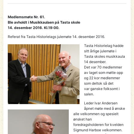
Medlemsmøte Nr. 61.
Ble avholdt i Musikkaulaen på Tasta skole
14. desember 2016. Kl.19:00.
Referat fra Tasta Historielags julemøte 14. desember 2016.
Tasta Historielag hadde
sitt årlige julemøte i
Tasta skoles musikkaula
14 desember.
Det var 70 medlemmer
av laget som møtte opp
og 22 kor medlemmer
som deltok så det
var ganske folksomt i
salen.
Leder Ivar Andersen
åpnet møte med å ønske
alle velkommen og spesielt
ønsket han
foredragsholderen for kvelden
Sigmund Harboe velkommen.