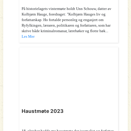
På historielagets vintermøte holdt Unn Schouw, datter av
Kolbjørn Hauge, foredraget: "Kolbjørn Hauges liv og
forfattarskap. Ho fortalde personleg og engasjert om
Ryfylkingen, læraren, politikaren og forfattaren, som har
skrive både kriminalromanar, lærebøker og flotte bøk...
Les Mer
Haustmøte 2023
18. oktober hadde me haustmøte der journalist og forfattar