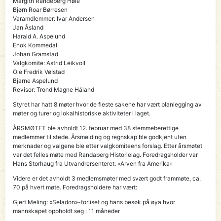
Margith Randeberg Høie
Bjørn Roar Børresen
Varamdlemmer: Ivar Andersen
Jan Åsland
Harald A. Aspelund
Enok Kommedal
Johan Gramstad
Valgkomite: Astrid Leikvoll
Ole Fredrik VøIstad
Bjarne Aspelund
Revisor: Trond Magne Håland
Styret har hatt 8 møter hvor de fleste sakene har vært planlegging av
møter og turer og lokalhistoriske aktiviteter i laget.
ÅRSMØTET ble avholdt 12. februar med 38 stemmeberettige
medlemmer til stede. Årsmelding og regnskap ble godkjent uten
merknader og valgene ble etter valgkomiteens forslag. Etter årsmøtet
var det felles møte med Randaberg Historielag. Foredragsholder var
Hans Storhaug fra Utvandrersenteret: «Arven fra Amerika»
Videre er det avholdt 3 medlemsmøter med svært godt frammøte, ca.
70 på hvert møte. Foredragsholdere har vært:
Gjert Meling: «Seladon»-forliset og hans besøk på øya hvor
mannskapet oppholdt seg i 11 måneder