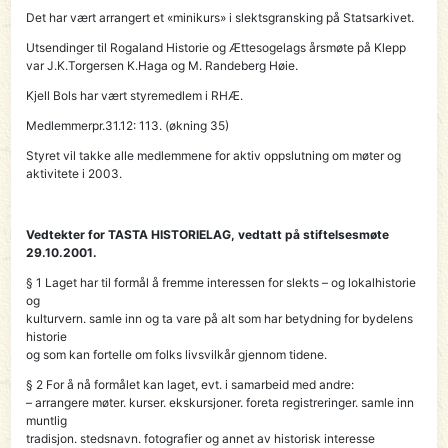
Det har vært arrangert et «minikurs» i slektsgransking på Statsarkivet.
Utsendinger til Rogaland Historie og Ættesogelags årsmøte på Klepp
var J.K.Torgersen K.Haga og M. Randeberg Høie.
Kjell Bols har vært styremedlem i RHÆ.
Medlemmerpr.31.12: 113. (økning 35)
Styret vil takke alle medlemmene for aktiv oppslutning om møter og
aktivitete i 2003.
Vedtekter for TASTA HISTORIELAG, vedtatt på stiftelsesmøte
29.10.2001.
§ 1 Laget har til formål å fremme interessen for slekts – og lokalhistorie
og
kulturvern. samle inn og ta vare på alt som har betydning for bydelens
historie
og som kan fortelle om folks livsvilkår gjennom tidene.
§ 2 For å nå formålet kan laget, evt. i samarbeid med andre:
– arrangere møter. kurser. ekskursjoner. foreta registreringer. samle inn
muntlig
tradisjon. stedsnavn. fotografier og annet av historisk interesse