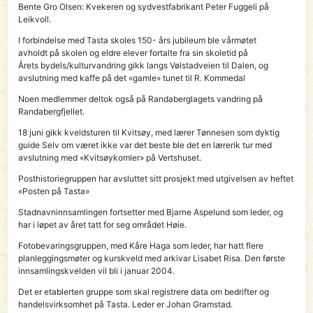
Bente Gro Olsen: Kvekeren og sydvestfabrikant Peter Fuggeli på
Leikvoll.
I forbindelse med Tasta skoles 150- års jubileum ble vårmøtet
avholdt på skolen og eldre elever fortalte fra sin skoletid på
Årets bydels/kulturvandring gikk langs Vølstadveien til Dalen, og
avslutning med kaffe på det «gamle» tunet til R. Kommedal
Noen medlemmer deltok også på Randaberglagets vandring på
Randabergfjellet.
18 juni gikk kveldsturen til Kvitsøy, med lærer Tønnesen som dyktig
guide Selv om været ikke var det beste ble det en lærerik tur med
avslutning med «Kvitsøykomler» på Vertshuset.
Posthistoriegruppen har avsluttet sitt prosjekt med utgivelsen av heftet
«Posten på Tasta»
Stadnavninnsamlingen fortsetter med Bjarne Aspelund som leder, og
har i løpet av året tatt for seg området Høie.
Fotobevaringsgruppen, med Kåre Haga som leder, har hatt flere
planleggingsmøter og kurskveld med arkivar Lisabet Risa. Den første
innsamlingskvelden vil bli i januar 2004.
Det er etablerten gruppe som skal registrere data om bedrifter og
handelsvirksomhet på Tasta. Leder er Johan Gramstad.