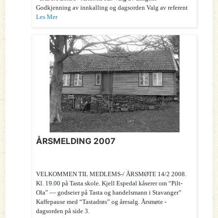
Godkjenning av innkalling og dagsorden Valg av referent
Les Mer
ÅRSMELDING 2007
VELKOMMEN TIL MEDLEMS-/ ÅRSMØTE 14/2 2008.
Kl. 19.00 på Tasta skole. Kjell Espedal kåserer om “Pilt-
Ola” — godseier på Tasta og handelsmann i Stavanger”
Kaffepause med “Tastadrøs” og åresalg. Årsmøte -
dagsorden på side 3.