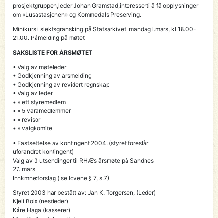
prosjektgruppen,leder Johan Gramstad,interesserti å få opplysninger
om «Lusastasjonen» og Kommedals Preserving.
Minikurs i slektsgransking på Statsarkivet, mandag l.mars, kl 18.00-
21.00. Påmelding på møtet
SAKSLISTE FOR ÅRSMØTET
• Valg av møteleder
• Godkjenning av årsmelding
• Godkjenning av revidert regnskap
• Valg av leder
• » ett styremedlem
• » 5 varamedlemmer
• » revisor
• » valgkomite
• Fastsettelse av kontingent 2004. (styret foreslår
uforandret kontingent)
Valg av 3 utsendinger til RHÆ’s årsmøte på Sandnes
27. mars
Innkmne:forslag ( se lovene § 7, s.7)
Styret 2003 har bestått av: Jan K. Torgersen, (Leder)
Kjell Bols (nestleder)
Kåre Haga (kasserer)