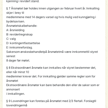
kjenning i revidert stand.
§ 7 Årsmøtet bør holdes innen utgangen av februar hvert år. Innkalling
skjer i brey til
medlemmene med 14 dagers varsel og hvis mulig ved kunngjøring i
bydelsavisen.
Årsmøtetskalbehandle:
A: årsnielding
B: revidertregnskap
C: valg
D: kontingentfastsettelse
E: innkomneforslag.
Sakersom ønskesbehandletpå årsmøtetmå være innkommettil styret
senest
8 dager før møtet.
§ 8 Ekstraordinært årsmøte kan innkalles når styret bestemmer det,
eller når minst 10
medlemmer krever det. For innkalling gjelder samme regler som for
årsmøtet
Ekstraordinære årsmøter kan bare behandle den eller de saker som er
annonsert
i innkallingen.
§ 9 Lovendringer kan foretas på årsmøtet med 2/3 flertall. Forslagtil
lovendringermå