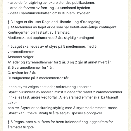
– arbeide for utgiving av lokalbistoriske publikasjoner.
– arbeide forvem av forn- og kulturminneri bydelen
– delta i samfunnsdebatten om kulturvem i bydelen.
§ 3 Laget er tilsluttet Rogaland Historie – og Ættesogelag.
§ 4Medlemmer av laget er de som har betalt-den-årlige kontingent
Kontingenten blir fastsatt av årsmøtet.
Medlemskapet opphører ved 2 års skyldig kontingent
§ 5Laget skal ledes av et styre på 5 medlemmer. med 5
varamedlemmer.
Årsmøtet velger:
A: leder og styremedlemmer for 2 år. 3 og 2 går ut annet hvert år.
B: 5 varamedlemmer for 1 år.
C: revisor for 2 år.
D: valgnemnd på 3 medlemmerfor 1år.
Innen styret velges nestleder, sekretær og kasserer.
Styret blir innkalt av lederen minst 3 dager før møtet 2 varamedlemmer
innkalles fast, andre ved forfall. Alle varamedlemmer skal ba tilsendt
saks-
papirer. Styret er beslutningsdyktig med 3 styremedlemmer til stede.
Styret kan utpeke utvalg til å ta seg av spesielle oppgaver.
§ 6 Regnskapet skal føres for hvert kalenderår og legges fram for
årsmøtet til god-