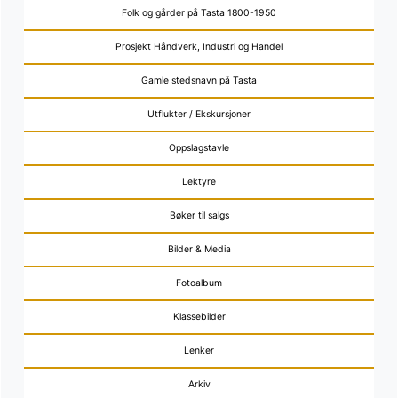
Folk og gårder på Tasta 1800-1950
Prosjekt Håndverk, Industri og Handel
Gamle stedsnavn på Tasta
Utflukter / Ekskursjoner
Oppslagstavle
Lektyre
Bøker til salgs
Bilder & Media
Fotoalbum
Klassebilder
Lenker
Arkiv