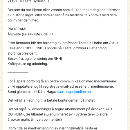
k1.19.00i Tasta Bydelshus.
Dersom du har kjente eller venner som du kan tenke deg har interesse
av historie laget, eller som ønsker å bli medlem, ta kontakt med dem
og inviter dem med.
PROGRAM:
Årsmøte (se sakliste side 3 )
Etter årsmøtet blir det foredrag av professor Torstein Harbo om Olaus
Eskeland ( 1833 -1903) bonde på Tasta, ordfører i Hetland og
stortingspresident.
Besøk fra, og orientering om RHÆ
Kaffepause og utlodning.
——————
For å spare porto og få en bedre kommunikasjon med rnedlemmene
vil vi oppdatere, og få registret e-mail-adressene til medlemmene.
Send gjememail tiI Kåre Haga:
kaa-haga@online.no
Det vil bli anledning til å betale kontingenten på møtet.
Det vil også bli anledningtil å tegne abonnement på årboken «ÆTT
OG HElM». Se tilbudet i julenummeret av «Sydvesten» (5 eldre
årbøker gratis til nye abonnenter.)
I forbindelse medkartlegging av næringslivetpå Tasta er