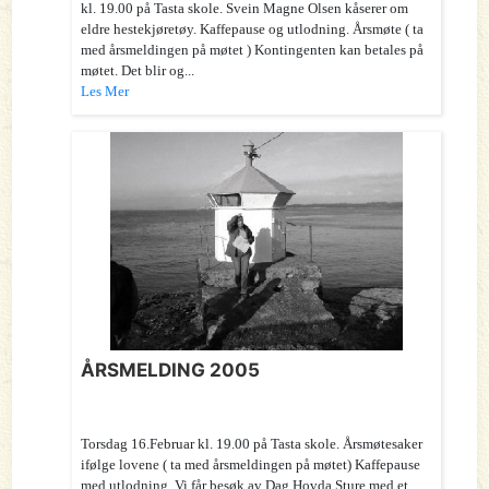
kl. 19.00 på Tasta skole. Svein Magne Olsen kåserer om
eldre hestekjøretøy. Kaffepause og utlodning. Årsmøte ( ta
med årsmeldingen på møtet ) Kontingenten kan betales på
møtet. Det blir og...
Les Mer
ÅRSMELDING 2005
Torsdag 16.Februar kl. 19.00 på Tasta skole. Årsmøtesaker
ifølge lovene ( ta med årsmeldingen på møtet) Kaffepause
med utlodning. Vi får besøk av Dag Hovda Sture med et