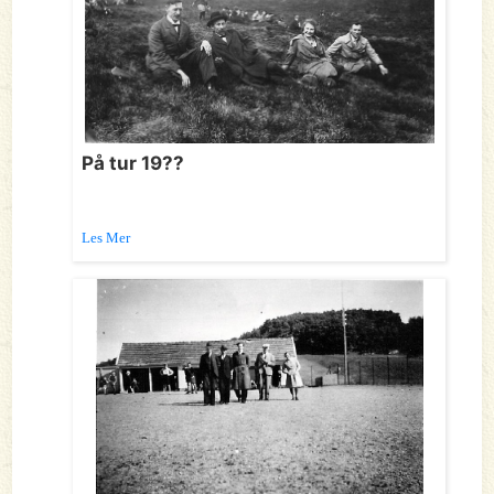
På tur 19??
Les Mer