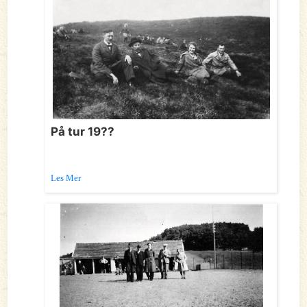
På tur 19??
Les Mer