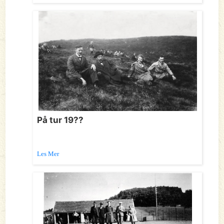
På tur 19??
Les Mer