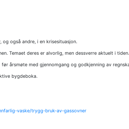
v, og også andre, i en krisesituasjon.
nen. Temaet deres er alvorlig, men dessverre aktuelt i tiden
alg før årsmøte med gjennomgang og godkjenning av regnskap,
raktive bygdeboka.
nfarlig-vaske/trygg-bruk-av-gassovner