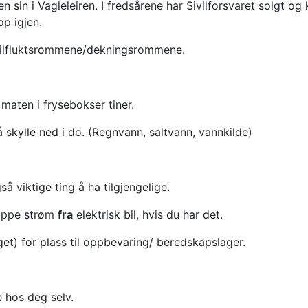
asen sin i Vagleleiren. I fredsårene har Sivilforsvaret solgt 
p igjen.
 tilfluktsrommene/dekningsrommene.
 maten i frysebokser tiner.
å skylle ned i do. (Regnvann, saltvann, vannkilde)
 viktige ting å ha tilgjengelige.
tappe strøm
fra
elektrisk bil, hvis du har det.
aget) for plass til oppbevaring/ beredskapslager.
 hos deg selv.