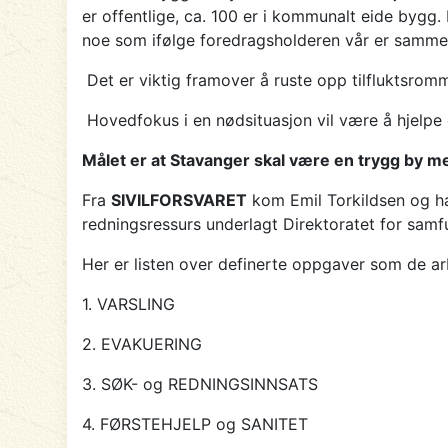
er offentlige, ca. 100 er i kommunalt eide bygg. 
noe som ifølge foredragsholderen vår er samme 
Det er viktig framover å ruste opp tilfluktsrom
Hovedfokus i en nødsituasjon vil være å hjelpe 
Målet er at Stavanger skal være en trygg by 
Fra
SIVILFORSVARET
kom Emil Torkildsen og han 
redningsressurs underlagt Direktoratet for samf
Her er listen over definerte oppgaver som de arb
1. VARSLING
2. EVAKUERING
3. SØK- og REDNINGSINNSATS
4. FØRSTEHJELP og SANITET