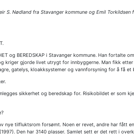
Geir S. Nødland fra Stavanger kommune og Emil Torkildsen 
T.
 og BEREDSKAP i Stavanger kommune. Han fortalte om sam
g kriger gjorde livet utrygt for innbyggerne. Man fikk etter
lagre, gatelys, kloakksystemer og vannforsyning for å få et
er.
nlegges sikkerhet og beredskap for. Risikobildet er som kj
e?
av nye tilfluktsrom forsømt. Noen er revet, andre har fått e
(1997). Den har 3140 plasser. Samlet sett er det rett i overk