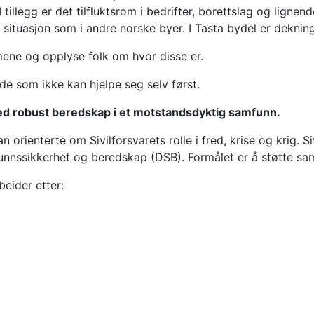
I tillegg er det tilfluktsrom i bedrifter, borettslag og lign
situasjon som i andre norske byer. I Tasta bydel er deknin
mene og opplyse folk om hvor disse er.
de som ikke kan hjelpe seg selv først.
med robust beredskap i et motstandsdyktig samfunn.
orienterte om Sivilforsvarets rolle i fred, krise og krig. S
unnssikkerhet og beredskap (DSB). Formålet er å støtte samf
eider etter: