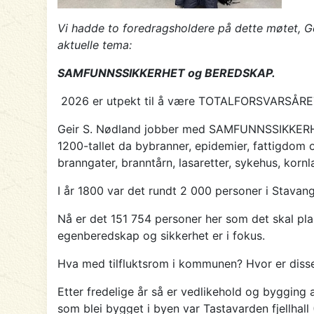
Vi hadde to foredragsholdere på dette møtet, 
aktuelle tema:
SAMFUNNSSIKKERHET og BEREDSKAP.
2026 er utpekt til å være TOTALFORSVARSÅRE
Geir S. Nødland jobber med SAMFUNNSSIKKERHET
1200-tallet da bybranner, epidemier, fattigdom o
branngater, branntårn, lasaretter, sykehus, korn
I år 1800 var det rundt 2 000 personer i Stavang
Nå er det 151 754 personer her som det skal pla
egenberedskap og sikkerhet er i fokus.
Hva med tilfluktsrom i kommunen? Hvor er diss
Etter fredelige år så er vedlikehold og bygging 
som blei bygget i byen var Tastavarden fjellhall 