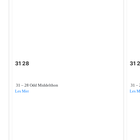
31 28
31 
31 – 28 Odd Middelthon
31 – 
Les Mer
Les M