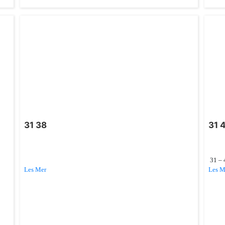
31 38
31 
31 – 4
Les Mer
Les M