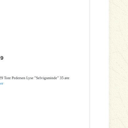
29
29 Tore Pedersen Lyse ”Selvigsminde” 35 øre
er