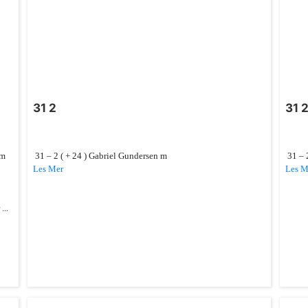
31 2
31 
am
31 – 2 ( + 24 ) Gabriel Gundersen m
31 – 2
Les Mer
Les M
...