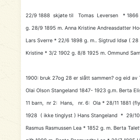
22/9 1888 skjøte til
Tomas Leversen
* 1866
g. 28/9 1895 m. Anna Kristine Andreasdatter Hod
Lars Sverre * 22/6 1898 g. m.. Sigtrud Idsø ( 2
Kristine * 3/2 1902 g. 8/8 1925 m. Ommund Samu
1900: bruk 27og 28 er slått sammen? og eid av
Olai Olson Stangeland 1847- 1923 g.m. Berta El
11 barn, nr 2: Hans, nr. 6: Ola * 28/11 1881 (flyt
1928 ( ikke tinglyst )
Hans Stangeland
* 29/10
Rasmus Rasmussen Lea * 1852 g. m. Berta Talett