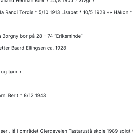
Høiland Herman Beer ? 25/8 1905 ? Stvgr ?
Randi Tordis * 5/10 1913 Lisabet * 10/5 1928 «» Håkon * 5/
en Borgny bor på
28 – 74 ”Eriksminde”
tter Baard Ellingsen ca. 1928
. og tøm.m.
rn: Berit * 8/12 1943
iser , lå i området Gjerdeveien Tastarustå skole 1989 solgt 