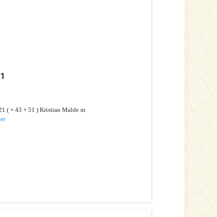
21
1 ( + 43 + 51 ) Kristian Malde m
er