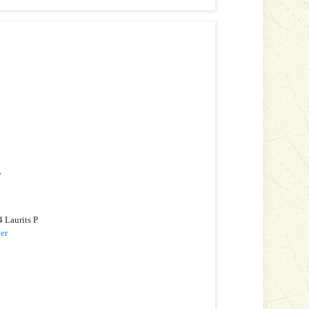
4
 Laurits P
er