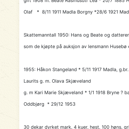
gift 1908 m. Beate Rasmusdtr Lea * 20/7 1885 
Olaf * 8/11 1911 Madla Borgny *28/6 1921 Madla 
Skattemanntall 1950: Hans og Beate og datter
som de kjøpte på auksjon av lensmann Husebø e
1955:
Håkon Stangeland
* 5/11 1917 Madla, g.br
Laurits g. m. Olava Skjæveland
g. m Kari Marie Skjæveland * 1/1 1918 Bryne ? ba
Oddbjørg * 29/12 1953
30 dekar dyrket mark, 4 kuer, hest, 100 høns, gr