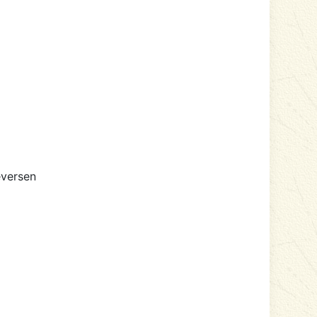
6
eversen