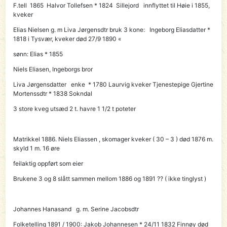
F.tell 1865
Halvor Tollefsen
* 1824 Sillejord innflyttet til Høie i 1855,
kveker
Elias Nielsen g. m Liva Jørgensdtr bruk 3 kone: Ingeborg Eliasdatter *
1818 i Tysvær, kveker død 27/9 1890 «
sønn: Elias * 1855
Niels Eliasen, Ingeborgs bror
Liva Jørgensdatter enke * 1780 Laurvig kveker Tjenestepige Gjertine
Mortenssdtr * 1838 Sokndal
3 store kveg utsæd 2 t. havre 1 1/2 t poteter
Matrikkel 1886.
Niels Eliassen
, skomager kveker ( 30 – 3 ) død 1876
m.
skyld 1 m. 16 øre
feilaktig oppført som eier
Brukene 3 og 8 slått sammen mellom 1886 og 1891 ?? ( ikke tinglyst )
Johannes Hanasand g. m. Serine Jacobsdtr
Folketelling 1891 / 1900:
Jakob Johannesen
* 24/11 1832 Finnøy død