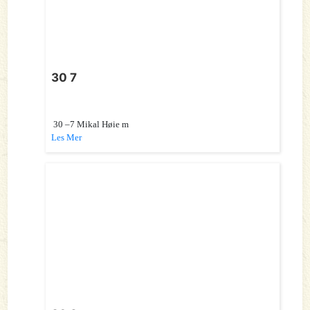
30 7
30 –7 Mikal Høie m
Les Mer