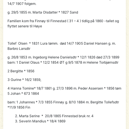
14/7 1907 folgem.
g. 29/5 1855 m. Marta Olsdatter * 1827 Sand
Familien kom fra Finnøy til
Finnestad ( 31 – 4 )
tidlig på 1860 -tallet og
flyttet senere til Høye
Tollef Olsen * 1831 Lura tømm. død 14/7 1905 Daniel Hansen g. m.
Barbro Larsdtr
g. 26/8 1853 m. Ingeborg Helene Danielsdtr * 12/1 1826 død 27/3 1899
barn: 1 Daniel Olaus * 12/2 1854 ØT g 9/5 1878 m Helene Torbjørnsdtr
2 Bergitte * 1856
3 Gurine * 16/2 1859,
4 Hanna Tomine* 18/7 1861 g. 27/3 1896 m. Peder Assersen * 1856 tøm
5 Johan * 673 1864
barn: 1 Johannes * 7/3 1855 Finnøy g. 8/10 1884 m. Bergitte Tollefsdtr
*11/9 1856 Fin
Marta Serine * 20/8 1865 Finnestad bruk nr. 4
Severin Mandius * 18/4 1869