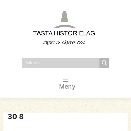
Meny
30 8