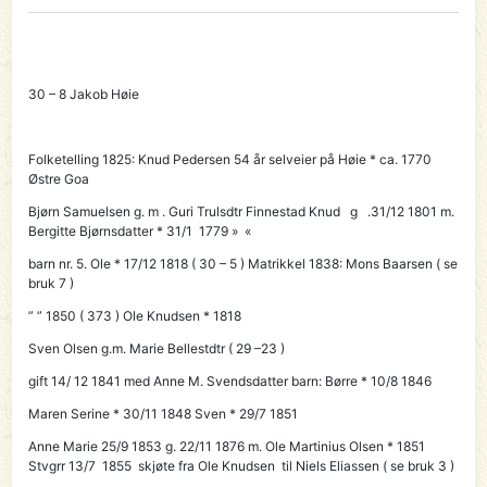
30 – 8 Jakob Høie
Folketelling 1825:
Knud Pedersen
54 år selveier på Høie * ca. 1770
Østre Goa
Bjørn Samuelsen g. m . Guri Trulsdtr Finnestad Knud g .31/12 1801 m.
Bergitte Bjørnsdatter * 31/1 1779 » «
barn nr. 5.
Ole
* 17/12 1818 ( 30 – 5 ) Matrikkel 1838:
Mons Baarsen
( se
bruk 7 )
” ” 1850 ( 373 )
Ole Knudsen * 1818
Sven Olsen g.m. Marie Bellestdtr ( 29 –23 )
gift 14/ 12 1841 med Anne M. Svendsdatter barn: Børre * 10/8 1846
Maren Serine * 30/11 1848 Sven * 29/7 1851
Anne Marie 25/9 1853 g. 22/11 1876 m. Ole Martinius Olsen * 1851
Stvgrr 13/7 1855 skjøte fra Ole Knudsen til
Niels Eliassen ( se bruk 3 )