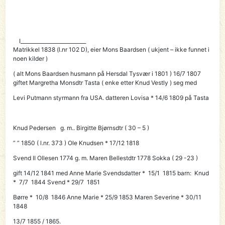
I__________________________
Matrikkel 1838 (l.nr 102 D), eier
Mons Baardsen
( ukjent – ikke funnet i
noen kilder )
( alt Mons Baardsen husmann på Hersdal Tysvær i 1801 ) 16/7 1807
giftet Margretha Monsdtr Tasta ( enke etter Knud Vestly ) seg med
Levi Putmann styrmann fra USA. datteren Lovisa * 14/6 1809 på Tasta
Knud Pedersen g. m.. Birgitte Bjørnsdtr ( 30 – 5 )
” ” 1850 ( l.nr. 373 )
Ole Knudsen
* 17/12 1818
Svend II Ollesen 1774 g. m. Maren Bellestdtr 1778 Sokka ( 29 -23 )
gift 14/12 1841 med Anne Marie Svendsdatter * 15/1 1815 barn: Knud
* 7/7 1844 Svend * 29/7 1851
Børre * 10/8 1846 Anne Marie * 25/9 1853 Maren Severine * 30/11
1848
13/7 1855 / 1865.