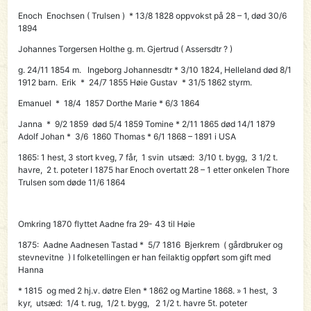
Enoch Enochsen
( Trulsen ) * 13/8 1828 oppvokst på 28 – 1, død 30/6
1894
Johannes Torgersen Holthe g. m. Gjertrud ( Assersdtr ? )
g. 24/11 1854 m. Ingeborg Johannesdtr * 3/10 1824, Helleland død 8/1
1912 barn. Erik * 24/7 1855 Høie Gustav * 31/5 1862 styrm.
Emanuel * 18/4 1857 Dorthe Marie * 6/3 1864
Janna * 9/2 1859 død 5/4 1859 Tomine * 2/11 1865 død 14/1 1879
Adolf Johan * 3/6 1860 Thomas * 6/1 1868 – 1891 i USA
1865: 1 hest, 3 stort kveg, 7 får, 1 svin utsæd: 3/10 t. bygg, 3 1/2 t.
havre, 2 t. poteter I 1875 har Enoch overtatt 28 – 1 etter onkelen Thore
Trulsen som døde 11/6 1864
Omkring 1870 flyttet Aadne
fra 29- 43 til Høie
1875:
Aadne Aadnesen Tastad
* 5/7 1816 Bjerkrem ( gårdbruker og
stevnevitne ) I folketellingen er han feilaktig oppført som gift med
Hanna
* 1815 og med 2 hj.v. døtre Elen * 1862 og Martine 1868. » 1 hest, 3
kyr, utsæd: 1/4 t. rug, 1/2 t. bygg, 2 1/2 t. havre 5t. poteter