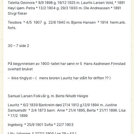
Taletta Geonora * 8/9 1898 g. 19/12 1925 m. Laurits Larsen Vold, * 1891
Høyl sjøm. Petra * 13/2 1904 g. 29/3 1930 m. Ole Andreassen * 1891
Stvgr fisker
Teodora * 4/5 1907 g. 22/6 1940 m. Bjarne Hansen * 1914 herm.arb.
forts.
30 – 7 side 2
På begynnelsen av 1900-tallet har sønn nr 5
Hans Aadnesen Finnstad
overtatt bruket
– ikke tinglyst – ( mens broren Lauritz har stått for driften ?? )
Samuel Larsen Folkvår g. m. Berte Nilsdtr Heigre
Lauritz * 6/2 1839 Bjerkreim død 27/4 1912 g.12/9 1894 m. Justine
Samuelsdtr * 2/4 1873 barn: Arne * 21/4 1895, Berta * 21/11 1896. Lisa
* 17/2 1899
Ingeborg * 25/9 1901 Sofia * 22/7 1903
Lilly Johanne * 27711 1905 ( se 29 – 43 )