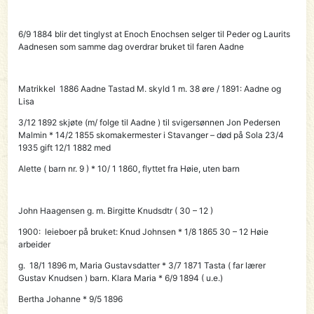
6/9 1884 blir det tinglyst at Enoch Enochsen selger til Peder og Laurits
Aadnesen som samme dag overdrar bruket til faren Aadne
Matrikkel 1886 Aadne Tastad M. skyld 1 m. 38 øre
/ 1891: Aadne og
Lisa
3/12 1892 skjøte (m/ folge til Aadne ) til svigersønnen
Jon Pedersen
Malmin
* 14/2 1855 skomakermester i Stavanger – død på Sola 23/4
1935 gift 12/1 1882 med
Alette ( barn nr. 9 ) * 10/ 1 1860, flyttet fra Høie, uten barn
John Haagensen g. m. Birgitte Knudsdtr ( 30 – 12 )
1900: leieboer på bruket: Knud Johnsen * 1/8 1865 30 – 12 Høie
arbeider
g. 18/1 1896 m, Maria Gustavsdatter * 3/7 1871 Tasta ( far lærer
Gustav Knudsen ) barn. Klara Maria * 6/9 1894 ( u.e.)
Bertha Johanne * 9/5 1896