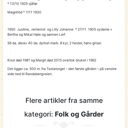
* 13/10 1925 sjåfør
Magnhild * 7/11 1930
1950 Justine, rentenist og Lilly Johanne * 27/11 1905 sydame »
Bertha og Mikal Høie og sønnen Leif
56 da. derav 40 da. dyrket mark. 8 kyr, 2 hester, høns griser.
Knut død 1981 og Margit død 2015 overtok bruket i 1962
Det ligger ca. 500 m. fra Tastatorget – den første gården – på venstre
side ned til Randabergveien.
Flere artikler fra samme
kategori:
Folk og Gårder