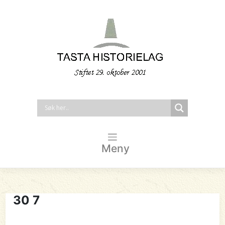
Meny
30 7