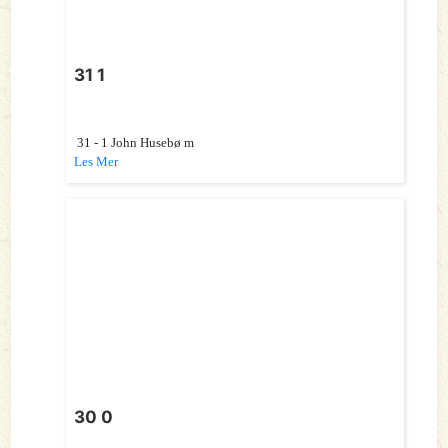
31 1
31 - 1 John Husebø m
Les Mer
30 0