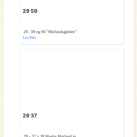
29 59
29 - 59 og 60 ”Mælandsgården”
Les Mer
29 37
29 – 37 + 38 Martin Motland m