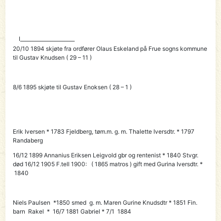
I______________________
20/10 1894 skjøte fra ordfører Olaus Eskeland på Frue sogns kommune
til Gustav Knudsen ( 29 – 11 )
8/6 1895 skjøte til Gustav Enoksen ( 28 – 1 )
Erik Iversen * 1783 Fjeldberg, tøm.m. g. m. Thalette Iversdtr. * 1797
Randaberg
16/12 1899 Annanius Eriksen Leigvold gbr og rentenist * 1840 Stvgr.
død 16/12 1905 F.tell 1900: ( 1865 matros ) gift med Gurina Iversdtr. *
1840
Niels Paulsen *1850 smed g. m. Maren Gurine Knudsdtr * 1851 Fin.
barn Rakel * 16/7 1881 Gabriel * 7/1 1884