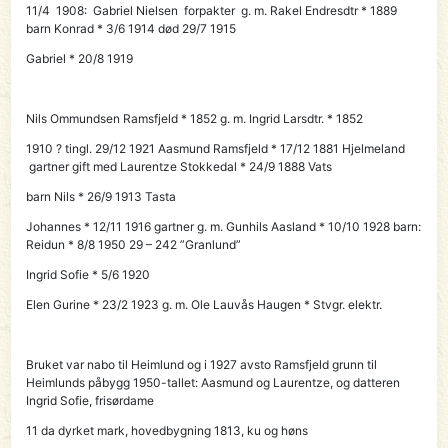
11/4 1908: Gabriel Nielsen forpakter g. m. Rakel Endresdtr * 1889
barn Konrad * 3/6 1914 død 29/7 1915
Gabriel * 20/8 1919
Nils Ommundsen Ramsfjeld * 1852 g. m. Ingrid Larsdtr. * 1852
1910 ? tingl. 29/12 1921 Aasmund Ramsfjeld * 17/12 1881 Hjelmeland
gartner gift med Laurentze Stokkedal * 24/9 1888 Vats
barn Nils * 26/9 1913 Tasta
Johannes * 12/11 1916 gartner g. m. Gunhils Aasland * 10/10 1928 barn:
Reidun * 8/8 1950
29 – 242 ”Granlund”
Ingrid Sofie * 5/6 1920
Elen Gurine * 23/2 1923 g. m. Ole Lauvås Haugen * Stvgr. elektr.
Bruket var nabo til Heimlund og i 1927 avsto Ramsfjeld grunn til
Heimlunds påbygg 1950-tallet: Aasmund og Laurentze, og datteren
Ingrid Sofie, frisørdame
11 da dyrket mark, hovedbygning 1813, ku og høns