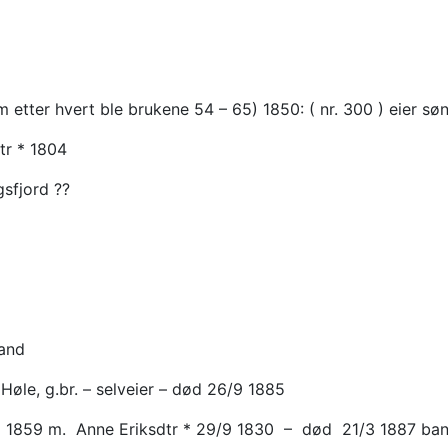
 etter hvert ble brukene 54 – 65) 1850: ( nr. 300 ) eier s
tr * 1804
gsfjord ??
land
Høle, g.br. – selveier – død 26/9 1885
1 1859 m. Anne Eriksdtr * 29/9 1830 – død 21/3 1887 ban: