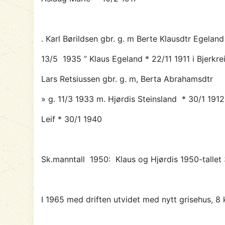
. Karl Børildsen gbr. g. m Berte Klausdtr Egeland
13/5 1935 ”
Klaus Egeland
* 22/11 1911 i Bjerkr
Lars Retsiussen gbr. g. m, Berta Abrahamsdtr
» g. 11/3 1933 m. Hjørdis Steinsland * 30/1 1912
Leif * 30/1 1940
Sk.manntall 1950: Klaus og Hjørdis 1950-tallet 3
I 1965 med driften utvidet med nytt grisehus, 8 