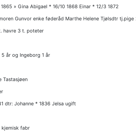
1865 » Gina Abigael * 16/10 1868 Einar * 12/3 1872
moren Gunvor enke føderåd Marthe Helene Tjølsdtr tj.pige 
t. havre 3 t. poteter
 5 år og Ingeborg 1 år
se Tastasjøen
er
1 dtr: Johanne * 1836 Jelsa ugift
 kjemisk fabr