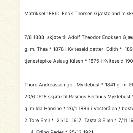
Matrikkel 1886:
Enok Thorsen Gjæsteland m.sky
7/8 1888
skjøte til
Adolf Theodor Enoksen Gjæ
g. m. Thea * 1878 i Kviteseid datter Edith * 18
tjenestepike Aslaug Kåsen * 1875 i Kviteseid 19
Thore Andreassen gbr. Myklebust * 1841 g. m. E
20/6 1918 skjøte til
Rasmus Bertinus Myklebust
g. m Ida Hansine * 26/1 1886 i Vesterålen / bos
2 Tore Emil * 21/10 1817 Tasta 3 Ellen * 7/11 1
Erling Peder * 25/12 1921