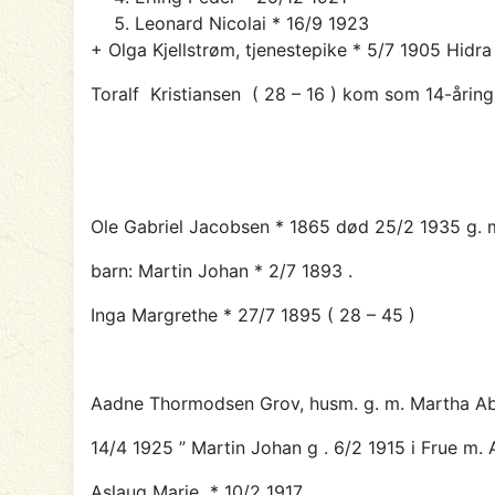
Leonard Nicolai * 16/9 1923
+ Olga Kjellstrøm, tjenestepike * 5/7 1905 Hidra
Toralf Kristiansen ( 28 – 16 ) kom som 14-årin
Ole Gabriel Jacobsen
*
1865 død 25/2 1935 g. m
barn: Martin Johan * 2/7 1893 .
Inga Margrethe * 27/7 1895 ( 28 – 45 )
Aadne Thormodsen Grov, husm. g. m. Martha A
14/4 1925 ”
Martin Johan
g . 6/2 1915 i Frue m
Aslaug Marie * 10/2 1917