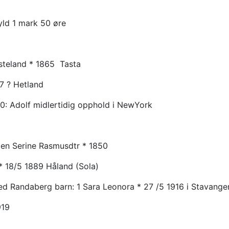
ld 1 mark 50 øre
steland
* 1865 Tasta
97 ? Hetland
00: Adolf midlertidig opphold i NewYork
len Serine Rasmusdtr * 1850
* 18/5 1889 Håland (Sola)
ted Randaberg barn: 1 Sara Leonora * 27 /5 1916 i Stavange
919