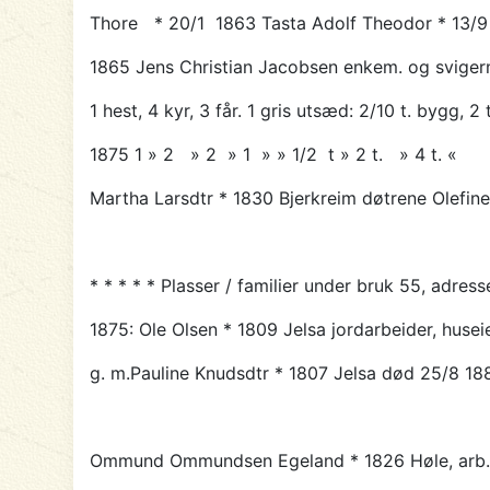
Thore * 20/1 1863 Tasta Adolf Theodor * 13/9 
1865 Jens Christian Jacobsen enkem. og sviger
1 hest, 4 kyr, 3 får. 1 gris utsæd: 2/10 t. bygg, 2 
1875 1 » 2 » 2 » 1 » » 1/2 t » 2 t. » 4 t. «
Martha Larsdtr * 1830 Bjerkreim døtrene Olefine
* * * * * Plasser / familier under bruk 55, adres
1875:
Ole
Olsen * 1809 Jelsa jordarbeider, husei
g. m.Pauline Knudsdtr * 1807 Jelsa død 25/8 188
Ommund
Ommundsen Egeland * 1826 Høle, arb.