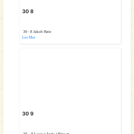
30 8
30 - 8 Jakob Høie
Les Mer
30 9
30 – 9 Laura ( Anda ) Høie m