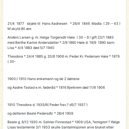
21/4 1877 skjøte til
Hans Aadnesen
* 26/4 1846 Madla ( 29 – 43 )
M.skyld 80 øre
Anders Larsen g. m. Helga Torgersdtr Høie ( 30 – 9 ) gift 23/1 1883
med Berthe Karine Andersdatter * 2/9 1860 Høie d: 19/9 1890 barn:
Lisa * 4/4 1883 død 5/7 1940
Theodora * 24/4 1885 g. 20/8 1906 m. Peder Kr. Pedersen Høie * 1879
( 30-
1900:/ 1910
Hans
enkemann og de 2 døtrene
og Aadne Tastad e.m. føderåd * 1816 Bjerkrem død 11/6 1906
1910 Theodora d. 1935/6( Peder frav.? d5/7 1937 )
og datteren Beate Pedersdtr. * 28/4 1909
Beate g. 6/12 1930 m. Selmer Finnestad * 1909 USA, ?emigrert ? Ifølge
Lisas testamente 3/1 1933 skulle Santalmisjonen arve bruket etter