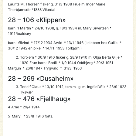
Laurits M.
Thorsen fisker g. 31/3 1908 Frue m. Inger Marie
Thorbjørnsdtr *1888 Vikedal
28 – 106 «Klippen»
barn: 1 Martin * 24/10 1908, g. 18/3 1934 m. Mary Sivertsen *
1911Roaldsøy
barn: Øivind * 17/12 1934 Arvid * 13/1 1946 ( leieboer hos Gullik *
30/12 1942 en pike * 14/11 1953 Torbjørn )
Torbjørn * 30/9 1910 fisker g. 28/9 1940 m. Olga Berta Gilje *
1920 Frue barn: Bodil * 1/9 1944 Oddbjørg * 20/3 1951
Margun * 26/8 1947 Trygvald * 31/3 1953
28 – 269 «Dusaheim»
Torleif Olaus * 13/10 1912, tøm.m. .g. m. Ingriid Wiik * 23/9 1923
Tysvær
28 – 476 «Fjellhaug»
4
Arne
* 29/4 1914
5 Mary * 23/8 1916 forts.