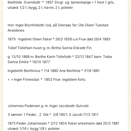
Mathilde Svendsdtr * 1857 Stvgr ug. tjenestepige » 1 hest 1 gris,
utsæd: 1/2 t. bygg, 2 t. havre, 2 t. poteter
mor: Inger Brynhildsdtr. losj. på Stensøy far: Ole Olsen Tuestad
Avaldsnes
1875:
Ingebret
Olsen fisker * 26/3 1836 u.e Frue død 26/4 1883
Tollef Tollefsen husm g. m. Birthe Serine Eriksdtr Fin
g. 13/10 1868 m. Berthe Karin Tollefsdtr * 22/12 1847 barn: Tobia
Serine Emilie * 16/10 1877
Ingebreth Berthinius * 7/4 1880 Ane Berthine * 31/8 1881
» » Inger Finnestad * 1802 Frue legdslem forts.
Johannes Pedersen g. m. Inger Jacobsdtr Quivold
3 sønner: 1 Peder, 2 Ole * 2/8 1807, 3 Jacob 17/3 1811
1875
Peder
Johannesen * 2/12 1804 fisker enkemann død 20/3 1881
utsæd: 1/16 t. bygg 1/8 t. poteter