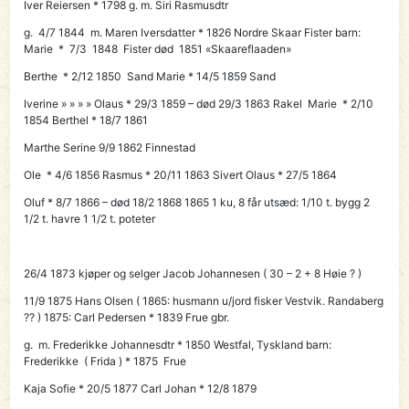
Iver Reiersen * 1798 g. m. Siri Rasmusdtr
g. 4/7 1844 m. Maren Iversdatter * 1826 Nordre Skaar Fister barn:
Marie * 7/3 1848 Fister død 1851 «Skaareflaaden»
Berthe * 2/12 1850 Sand Marie * 14/5 1859 Sand
Iverine » » » » Olaus * 29/3 1859 – død 29/3 1863 Rakel Marie * 2/10
1854 Berthel * 18/7 1861
Marthe Serine 9/9 1862 Finnestad
Ole * 4/6 1856 Rasmus * 20/11 1863 Sivert Olaus * 27/5 1864
Oluf * 8/7 1866 – død 18/2 1868 1865 1 ku, 8 får utsæd: 1/10 t. bygg 2
1/2 t. havre 1 1/2 t. poteter
26/4 1873 kjøper og selger
Jacob Johannesen
( 30 – 2 + 8 Høie ? )
11/9 1875
Hans Olsen
( 1865: husmann u/jord fisker Vestvik. Randaberg
?? ) 1875:
Carl Pedersen
* 1839 Frue gbr.
g. m. Frederikke Johannesdtr * 1850 Westfal, Tyskland barn:
Frederikke ( Frida ) * 1875 Frue
Kaja Sofie * 20/5 1877 Carl Johan * 12/8 1879