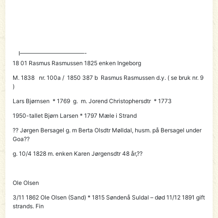
I———————————-
18 01 Rasmus Rasmussen 1825 enken Ingeborg
M. 1838 nr. 100a / 1850 387 b Rasmus Rasmussen d.y. ( se bruk nr. 9
)
Lars Bjørnsen * 1769 g. m. Jorend Christophersdtr * 1773
1950-tallet
Bjørn Larsen
* 1797 Mæle i Strand
??
Jørgen Bersagel g. m Berta Olsdtr Mølldal, husm. på Bersagel under
Goa??
g. 10/4 1828 m. enken Karen Jørgensdtr 48 år,??
Ole Olsen
3/11 1862
Ole Olsen (Sand)
* 1815 Søndenå Suldal – død 11/12 1891 gift
strands. Fin