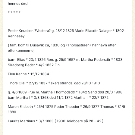
hennes død
* * * * *
Peder
Knudsen ?Vesterø? g. 28/12 1825 Marie Eliasdtr Dalager * 1802
Rennesøy
(
fam. kom til Dusavik ca, 1830 og «Thorsastraen» har navn etter
etterkommerne)
barn: Elias * 23/2 1826 Ren. g. 25/9 1657 m. Martha Pedersdtr * 1833
Skadberg Peder * 4/2 1832 Fin.
Elen Karine * 15/12 1834
Thore Olai
* 27/12 1837 fisker/ strands. død 28/10 1910
g. 4/6 1869 Frue m. Martha Thormodsdtr * 1842 Sand død 20/3 1908
barn Martha I * 3/8 1868 død 11/2 1872 Martha II * 22/7 1872
Maren Elisbeth * 25/4 1875 Peder Theodor * 26/9 1877 Thomas * 31/5
1880
Laurits Martinus * 3/7 1883 ( 1900: leieboere på 28 – 42 )