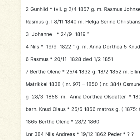
2 Gunhild * tvil. g 2/4 1857 g. m. Rasmus John
Rasmus g. I 8/11 1840 m. Helga Serine Christians
3 Johanne * 24/9 1819 ”
4 Nils * 19/9 1822 ” g. m. Anna Dorthea 5 Knud
6 Rasmus * 20/11 1828 død 1/2 1851
7 Berthe Olene * 25/4 1832 g. 18/2 1852 m. Ell
Matrikkel 1838 ( nr. 97) – 1850 ( nr. 384) Osm
g 28/3 1858 m. Anna Dorthea Olsdatter * 183
barn. Knud Olaus * 25/5 1856 matros g. ( 1
875: 
1865 Berthe Olene * 28/2 1860
l.nr 384 Nils Andreas * 19/12 1862 Peder * ? ?