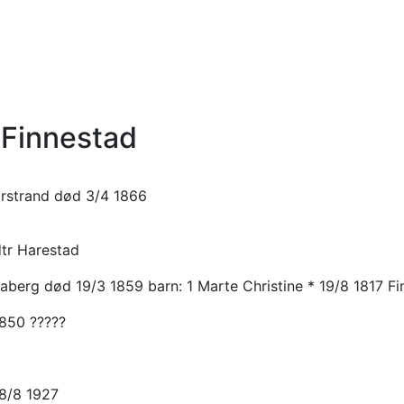
 Finnestad
ærstrand død 3/4 1866
dtr Harestad
daberg død 19/3 1859 barn: 1 Marte Christine * 19/8 1817 
1850 ?????
28/8 1927