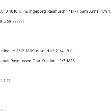
0 1818 g. m. Ingeborg Rasmusdtr *1771 barn Anna 1794, 
fra Goa ??????
stine I * 3/12 1809 d Knud II* 21/4 1811,
Rasmus Rasmussen Goa Kristine II ?/? 1816
2 ) ??
33