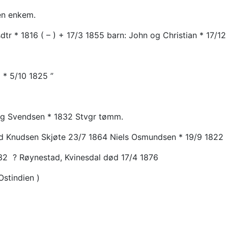
sen enkem.
dtr * 1816 ( – ) + 17/3 1855 barn: John og Christian * 17/12
 * 5/10 1825 ”
ing Svendsen * 1832 Stvgr tømm.
und Knudsen Skjøte 23/7 1864
Niels Osmundsen
* 19/9 1822
2 ? Røynestad, Kvinesdal død 17/4 1876
Ostindien )