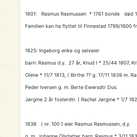
1801: Rasmus Rasmussen * 1761 bonde død 17/1
Familien kan ha flyttet til Finnestad 1799/1800 
1825
: Ingeborg
enke og selveier
barn: Rasmus d.y. 27 år, Knud I * 25/44 1807, Kri
Olene * 11/7 1813, ( Birthe ?? g. 17/11 1839 m. 
Peder Iversen g. m. Berte Ewersdtr Dus
.
Jørgine 2 år fosterdtr. ( Rachel Jørgine * 1/7 182
1838 ( nr. 100 ) eier
Rasmus Rasmussen
, d.y.
g. m. Johanne Olsdatter barn: Rasmus * 3/11 18