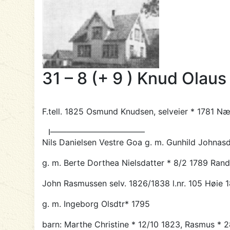
31 – 8 (+ 9 ) Knud Olaus
F.tell. 1825
Osmund Knudsen
, selveier * 1781 N
I———————————–
Nils Danielsen Vestre Goa g. m. Gunhild Johnas
g. m. Berte Dorthea Nielsdatter * 8/2 1789 Ran
John Rasmussen selv. 1826/1838 l.nr. 105 Høie 
g. m. Ingeborg Olsdtr* 1795
barn: Marthe Christine * 12/10 1823, Rasmus * 