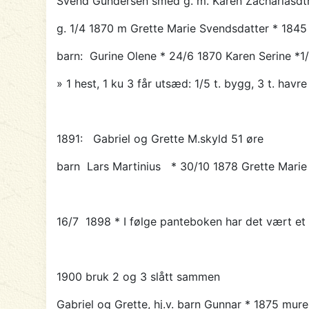
Svend Gundersen smed g. m. Karen Zachariasd
g. 1/4 1870 m Grette Marie Svendsdatter * 184
barn: Gurine Olene * 24/6 1870 Karen Serine *1/
» 1 hest, 1 ku 3 får utsæd: 1/5 t. bygg, 3 t. havre
1891: Gabriel og Grette
M.skyld 51 øre
barn Lars Martinius * 30/10 1878 Grette Marie *
16/7 1898 * I følge panteboken har det vært et t
1900 bruk 2 og 3 slått sammen
Gabriel og Grette, hj.v. barn Gunnar * 1875 mure