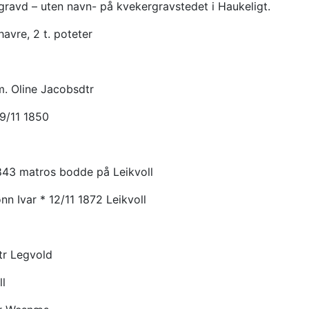
ravd – uten navn- på kvekergravstedet i Haukeligt.
havre, 2 t. poteter
. Oline Jacobsdtr
19/11 1850
1843 matros bodde på Leikvoll
n Ivar * 12/11 1872 Leikvoll
r Legvold
ll