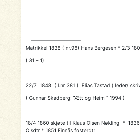
I——————————
Matrikkel 1838 ( nr.96) Hans Bergesen * 2/3 18
( 31 – 1)
22/7 1848 ( l.nr 381 )
Elias Tastad
( leder/ skr
( Gunnar Skadberg: ”Ætt og Heim ” 1994
)
18/4 1860 skjøte til
Klaus Olsen Nøkling
* 1836 
Olsdtr * 1851 Finnås fosterdtr