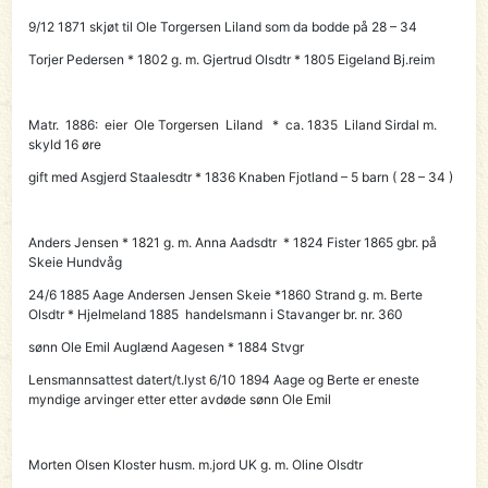
9/12 1871 skjøt til Ole Torgersen Liland som da bodde på 28 – 34
Torjer Pedersen * 1802 g. m. Gjertrud Olsdtr * 1805 Eigeland Bj.reim
Matr. 1886: eier
Ole Torgersen Liland
* ca. 1835 Liland Sirdal
m.
skyld 16 øre
gift med Asgjerd Staalesdtr * 1836 Knaben Fjotland – 5 barn ( 28 – 34 )
Anders Jensen * 1821 g. m. Anna Aadsdtr * 1824 Fister 1865 gbr. på
Skeie Hundvåg
24/6 1885
Aage Andersen Jensen Skeie
*1860 Strand g. m. Berte
Olsdtr * Hjelmeland 1885 handelsmann i Stavanger br. nr. 360
sønn Ole Emil Auglænd Aagesen * 1884 Stvgr
Lensmannsattest datert/t.lyst 6/10 1894 Aage og Berte er eneste
myndige arvinger etter etter avdøde sønn Ole Emil
Morten Olsen Kloster husm. m.jord UK g. m. Oline Olsdtr