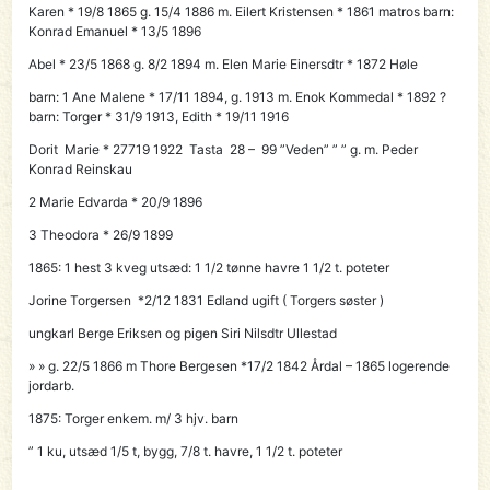
Karen * 19/8 1865 g. 15/4 1886 m. Eilert Kristensen * 1861 matros barn:
Konrad Emanuel * 13/5 1896
Abel * 23/5 1868 g. 8/2 1894 m. Elen Marie Einersdtr * 1872 Høle
barn: 1 Ane Malene * 17/11 1894, g. 1913 m. Enok Kommedal * 1892 ?
barn: Torger * 31/9 1913, Edith * 19/11 1916
Dorit Marie * 27719 1922 Tasta
28 – 99 ”Veden” ” ”
g. m. Peder
Konrad Reinskau
2 Marie Edvarda * 20/9 1896
3 Theodora * 26/9 1899
1865: 1 hest 3 kveg utsæd: 1 1/2 tønne havre 1 1/2 t. poteter
Jorine Torgersen *2/12 1831 Edland ugift ( Torgers søster )
ungkarl Berge Eriksen og pigen Siri Nilsdtr Ullestad
» » g. 22/5 1866 m Thore Bergesen *17/2 1842 Årdal – 1865 logerende
jordarb.
1875: Torger enkem. m/ 3 hjv. barn
” 1 ku, utsæd 1/5 t, bygg, 7/8 t. havre, 1 1/2 t. poteter