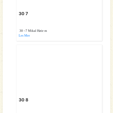
30 7
30 –7 Mikal Høie m
Les Mer
30 8