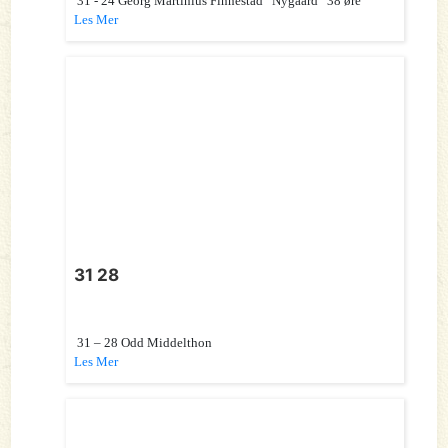
31 - 24 Georg Martinius Finnestad ”Nygaard” 38 øre
Les Mer
31 28
31 – 28 Odd Middelthon
Les Mer