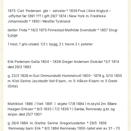
1875
Carl
Pedersen gbr – selveier * 1839 Frue ( ikke tinglyst –
utflyttet før 1891 ??? ) gift 29/7 1874 i New York m. Fredrikke
Johannesdtr * 1850 i Westfal Tyskland
datter: Frida * 16/3 1875 Finnestad Mathilde Svendsdtr * 1857 Stvgr
tj.pige
1 hest, 1 gris utsæd. 1/2 t. bygg, 2 t. havre 2 t. poteter
Erik Pedersen Galta 1804 – 1838 Greger Andersen Stokdal *3/1 1814
død 29/3 1883
g. 23/3 1828 m Guri Ommundsdtr Hommelvoll 1800- 1878 g. 5/10 1855
m. Kisti Serine Jacobsdtr Voll 6 barn, nr. 5: Håkon 6 barn: nr. 5 Grete
(Gitte)
Matrikkel 1886 / f.tell 1891 ( skjøte 17/8 1884 )
m.skyld 2m. 68øre
Haagen Eriksen
* 8/3 1835 ( 7/2 1836 ? ) Sørbø, Rennesøy g.br. og
skipsr. død 25/7 1901
g. 26/4 1884 m. Gretha Serine Gregoriusdatter * 29/5 1856
Rennesøy barn: Erik * 8/3 1884 Rennesøy 1950-tallet eier av 31 – 70