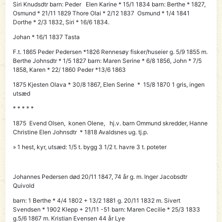
Siri Knudsdtr barn: Peder Elen Karine * 15/1 1834 barn: Berthe * 1827,
Osmund * 21/11 1829 Thore Olai * 2/12 1837 Osmund * 1/4 1841
Dorthe * 2/3 1832, Siri * 16/6 1834.
Johan * 16/1 1837 Tasta
F.t. 1865
Peder
Pedersen *1826 Rennesøy fisker/huseier g. 5/9 1855 m.
Berthe Johnsdtr * 1/5 1827 barn: Maren Serine * 6/8 1856, John * 7/5
1858, Karen * 22/ 1860 Peder *13/6 1863
1875 Kjesten Olava * 30/8 1867, Elen Serine * 15/8 1870 1 gris, ingen
utsæd
* * * * *
1875
Evend Olsen,
konen Olene, hj.v. barn Ommund skredder, Hanne
Christine Elen Johnsdtr * 1818 Avaldsnes ug. tj.p.
» 1 hest, kyr, utsæd: 1/5 t. bygg 3 1/2 t. havre 3 t. poteter
Johannes Pedersen død 20/11 1847, 74 år g. m. Inger Jacobsdtr
Quivold
barn: 1 Berthe * 4/4 1802 + 13/2 1881 g. 20/11 1832 m. Sivert
Svendsen * 1902 Klepp + 21/11 -51 barn: Maren Cecilie * 25/3 1833
g.5/6 1867 m. Kristian Evensen 44 år Lye