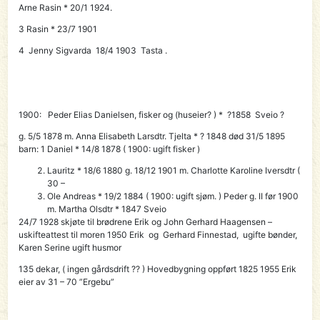
Arne Rasin * 20/1 1924.
3 Rasin * 23/7 1901
4 Jenny Sigvarda 18/4 1903 Tasta .
1900:
Peder Elias
Danielsen, fisker og (huseier? ) * ?1858 Sveio ?
g. 5/5 1878 m. Anna Elisabeth Larsdtr. Tjelta * ? 1848 død 31/5 1895
barn: 1 Daniel * 14/8 1878 ( 1900: ugift fisker )
Lauritz * 18/6 1880 g. 18/12 1901 m. Charlotte Karoline Iversdtr (
30 –
Ole Andreas * 19/2 1884 ( 1900: ugift sjøm. ) Peder g. II før 1900
m. Martha Olsdtr * 1847 Sveio
24/7 1928 skjøte til brødrene
Erik og John Gerhard
Haagensen –
uskifteattest til moren 1950
Erik og Gerhard Finnestad
, ugifte bønder,
Karen Serine ugift husmor
135 dekar, ( ingen gårdsdrift ?? ) Hovedbygning oppført 1825 1955
Erik
eier av
31 – 70 ”Ergebu”