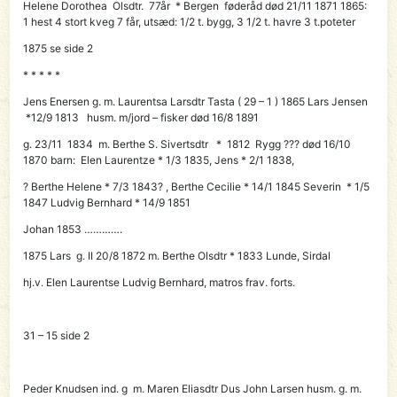
Helene Dorothea Olsdtr. 77år * Bergen føderåd død 21/11 1871 1865:
1 hest 4 stort kveg 7 får, utsæd: 1/2 t. bygg, 3 1/2 t. havre 3 t.poteter
1875 se side 2
* * * * *
Jens Enersen g. m. Laurentsa Larsdtr Tasta ( 29 – 1 ) 1865
Lars
Jensen
*12/9 1813 husm. m/jord – fisker død 16/8 1891
g. 23/11 1834 m. Berthe S. Sivertsdtr * 1812 Rygg ??? død 16/10
1870 barn: Elen Laurentze * 1/3 1835, Jens * 2/1 1838,
? Berthe Helene * 7/3 1843? , Berthe Cecilie * 14/1 1845 Severin * 1/5
1847 Ludvig Bernhard * 14/9 1851
Johan 1853 ………….
1875 Lars g. II 20/8 1872 m. Berthe Olsdtr * 1833 Lunde, Sirdal
hj.v. Elen Laurentse Ludvig Bernhard, matros frav. forts.
31 – 15 side 2
Peder Knudsen ind. g m. Maren Eliasdtr Dus John Larsen husm. g. m.