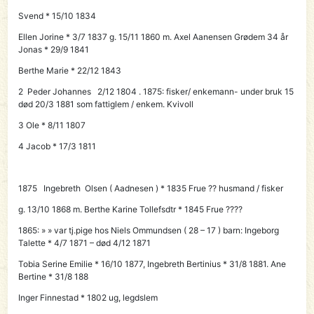
Svend * 15/10 1834
Ellen Jorine * 3/7 1837 g. 15/11 1860 m. Axel Aanensen Grødem 34 år
Jonas * 29/9 1841
Berthe Marie * 22/12 1843
2
Peder Johannes
2/12 1804 . 1875:
fisker/ enkemann-
under bruk 15
død 20/3 1881 som fattiglem / enkem. Kvivoll
3 Ole * 8/11 1807
4 Jacob * 17/3 1811
1875
Ingebreth
Olsen ( Aadnesen ) * 1835 Frue ?? husmand / fisker
g. 13/10 1868 m. Berthe Karine Tollefsdtr * 1845 Frue ????
1865: » » var tj.pige hos Niels Ommundsen ( 28 – 17 ) barn: Ingeborg
Talette * 4/7 1871 – død 4/12 1871
Tobia Serine Emilie * 16/10 1877, Ingebreth Bertinius * 31/8 1881. Ane
Bertine * 31/8 188
Inger
Finnestad * 1802 ug, legdslem