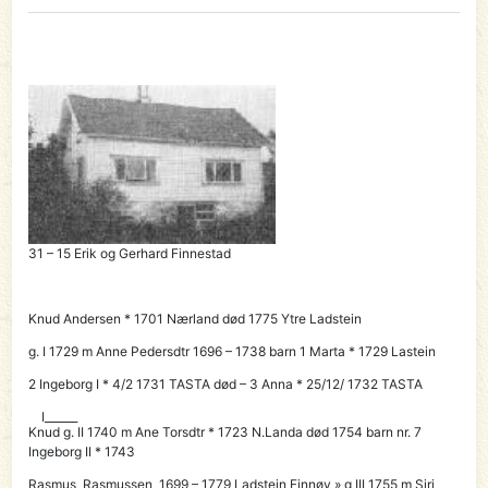
31 – 15 Erik og Gerhard Finnestad
Knud Andersen * 1701 Nærland død 1775 Ytre Ladstein
g. I 1729 m Anne Pedersdtr 1696 – 1738 barn 1 Marta * 1729 Lastein
2 Ingeborg I * 4/2 1731 TASTA død – 3 Anna * 25/12/ 1732 TASTA
I______
Knud g. II 1740 m Ane Torsdtr * 1723 N.Landa død 1754 barn nr. 7
Ingeborg II * 1743
Rasmus Rasmussen 1699 – 1779 Ladstein Finnøy » g III 1755 m Siri