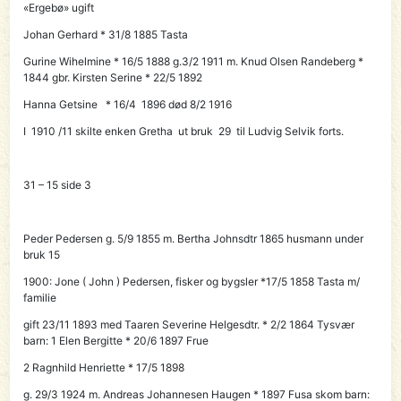
«Ergebø» ugift
Johan Gerhard * 31/8 1885 Tasta
Gurine Wihelmine * 16/5 1888 g.3/2 1911 m. Knud Olsen Randeberg *
1844 gbr. Kirsten Serine * 22/5 1892
Hanna Getsine * 16/4 1896 død 8/2 1916
I 1910 /11 skilte enken Gretha ut bruk 29 til Ludvig Selvik forts.
31 – 15 side 3
Peder Pedersen g. 5/9 1855 m. Bertha Johnsdtr 1865 husmann under
bruk 15
1900:
Jone
( John ) Pedersen, fisker og bygsler *17/5 1858 Tasta m/
familie
gift 23/11 1893 med Taaren Severine Helgesdtr. * 2/2 1864 Tysvær
barn: 1 Elen Bergitte * 20/6 1897 Frue
2 Ragnhild Henriette * 17/5 1898
g. 29/3 1924 m. Andreas Johannesen Haugen * 1897 Fusa skom barn: