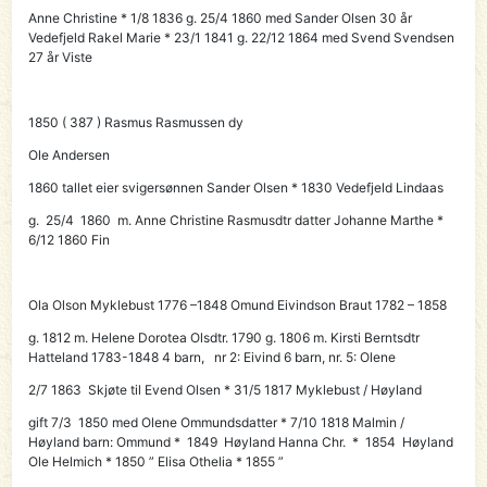
Anne Christine * 1/8 1836 g. 25/4 1860 med Sander Olsen 30 år
Vedefjeld Rakel Marie * 23/1 1841 g. 22/12 1864 med Svend Svendsen
27 år Viste
1850 ( 387 )
Rasmus Rasmussen dy
Ole Andersen
1860 tallet eier svigersønnen
Sander Olsen
* 1830 Vedefjeld Lindaas
g. 25/4 1860 m. Anne Christine Rasmusdtr datter Johanne Marthe *
6/12 1860 Fin
Ola Olson Myklebust 1776 –1848 Omund Eivindson Braut 1782 – 1858
g. 1812 m. Helene Dorotea Olsdtr. 1790 g. 1806 m. Kirsti Berntsdtr
Hatteland 1783-1848 4 barn, nr 2: Eivind 6 barn, nr. 5: Olene
2/7 1863 Skjøte til
Evend Olsen
* 31/5 1817 Myklebust / Høyland
gift 7/3 1850 med Olene Ommundsdatter * 7/10 1818 Malmin /
Høyland barn: Ommund * 1849 Høyland Hanna Chr. * 1854 Høyland
Ole Helmich * 1850 ” Elisa Othelia * 1855 ”