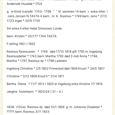
Andersdtr Husebø * !704
g. m Kirsti Ivarsdtr 1703- 1768 ” ” til sammen 14 barn » enke etter I
Jens Jensen N.TASTA 4 barn, nr. 4: Rasmus * 1749 barn: Jens * 27/3
1733 Inger * 20/9 1739
Siri enke II etter Helje Simonsen Lunde
barn: Kirsten * 30/177 1744 TASTA
F.telling 1801 / 1825
Rasmus Rasmussen * 1749 død 17/10 1818 gift 1792 m. Ingeborg
Rasmusdatter * 1743 barn: Martha 1793 død 3 mdr Anna * 1794,
Martha * 1797, Rasmus dy * 1798 Ladstein
Ingeborg Christine * 2/5 1802 Finnestad død 1859 Knud I * 24/5 1807
Christine * 3/12 1808 Knud II * 21/4 1811
Bertha Olene * 11/7 1813 I 1825 er Ingeborg enke Kristine ?/? 1816
Jørgine fosterbarn * 1823/24 ( 31 – 4 )
1838: (100a)
Rasmus dy
død 10/1 1856 g. m. Johanne Olsdatter *
????? barn: Rasmus 3/11 1833