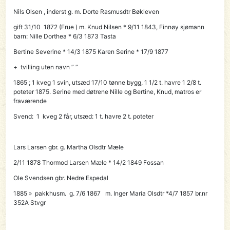
Nils Olsen , inderst g. m. Dorte Rasmusdtr Bøkleven
gift 31/10 1872 (Frue ) m. Knud Nilsen * 9/11 1843, Finnøy sjømann
barn: Nille Dorthea * 6/3 1873 Tasta
Bertine Severine * 14/3 1875 Karen Serine * 17/9 1877
+ tvilling uten navn ” ”
1865 ; 1 kveg 1 svin, utsæd 17/10 tønne bygg, 1 1/2 t. havre 1 2/8 t.
poteter 1875. Serine med døtrene Nille og Bertine, Knud, matros er
fraværende
Svend: 1 kveg 2 får, utsæd: 1 t. havre 2 t. poteter
Lars Larsen gbr. g. Martha Olsdtr Mæle
2/11 1878
Thormod Larsen Mæle
* 14/2 1849 Fossan
Ole Svendsen gbr. Nedre Espedal
1885 » pakkhusm. g. 7/6 1867 m. Inger Maria Olsdtr *4/7 1857 br.nr
352A Stvgr