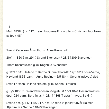
I__________________
Matr. 1838 ( nr. 112 ) eier brødrene
Erik og Jens Christian Jacobsen
(
se bruk 45 )
Svend Pedersen Årsvoll g. m. Anne Rasmusdtr
20/11 1850 ( nr. 294 )
Svend Svendsen
* 28/5 1809 Stavanger
Thore Rasnmussen g. m. Ragnhild Svendsdtr
g. 12/4 1841 Høiland m Berthe Gurine Thorsdtr * 9/6 1811 Foss-Vatne,
Høyland 1865 barn 1 Anne Regine * 5/5 1844 Stvgr (sindsvag) død
Sven Larsson Helland skolem. g. m. Serina Eilevdstr
g. 5/5 1865 m. Svend Svendsen Møglebust * 5/1 1841 Høiland matros
død 1924 barn: Berthinius * 28/11 1868 T asta ( 1 kveg, 1 svin )
Svend
em. g. II 1/11 1872 Frue m. Kristine Viljensdtr 45 år Holmen
Bjerkreim 2 Serine * 1846 Stavanger