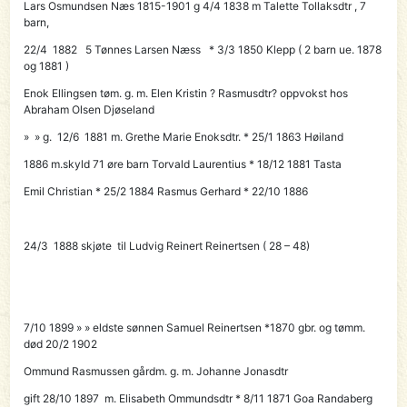
Lars Osmundsen Næs 1815-1901 g 4/4 1838 m Talette Tollaksdtr , 7
barn,
22/4 1882
5 Tønnes Larsen Næss
* 3/3 1850 Klepp ( 2 barn ue. 1878
og 1881 )
Enok Ellingsen tøm. g. m. Elen Kristin ? Rasmusdtr? oppvokst hos
Abraham Olsen Djøseland
» » g. 12/6 1881 m. Grethe Marie Enoksdtr. * 25/1 1863 Høiland
1886 m.skyld 71 øre
barn Torvald Laurentius * 18/12 1881 Tasta
Emil Christian * 25/2 1884 Rasmus Gerhard * 22/10 1886
24/3 1888 skjøte til
Ludvig Reinert Reinertsen
( 28 – 48)
7/10 1899 » » eldste sønnen
Samuel Reinertsen
*1870 gbr. og tømm.
død 20/2 1902
Ommund Rasmussen gårdm. g. m. Johanne Jonasdtr
gift 28/10 1897 m. Elisabeth Ommundsdtr * 8/11 1871 Goa Randaberg