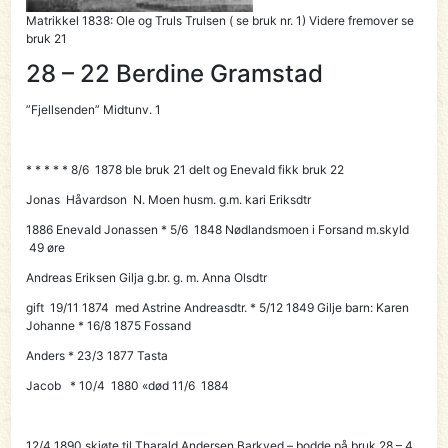
Matrikkel 1838:
Ole og Truls Trulsen
( se bruk nr. 1) Videre fremover se
bruk 21
28 – 22 Berdine Gramstad
”Fjellsenden” Midtunv. 1
* * * * * 8/6 1878 ble bruk 21 delt og Enevald fikk bruk 22
Jonas Håvardson N. Moen husm. g.m. kari Eriksdtr
1886
Enevald Jonassen
* 5/6 1848 Nødlandsmoen i Forsand
m.skyld
49 øre
Andreas Eriksen Gilja g.br. g. m. Anna Olsdtr
gift 19/11 1874 med Astrine Andreasdtr. * 5/12 1849 Gilje barn: Karen
Johanne * 16/8 1875 Fossand
Anders * 23/3 1877 Tasta
Jacob * 10/4 1880 «død 11/6 1884
12/4 1890 skjøte til
Tharald Andersen Barkved
– bodde på bruk 28 – 4