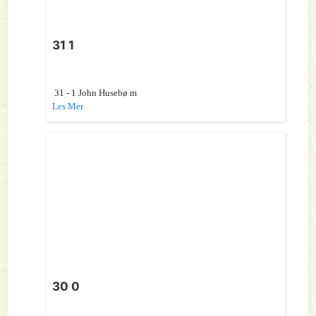
31 1
31 - 1 John Husebø m
Les Mer
30 0