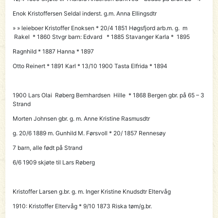
Enok Kristoffersen Seldal inderst. g.m. Anna Ellingsdtr
» » leieboer Kristoffer Enoksen * 20/4 1851 Høgsfjord arb.m. g. m
Rakel * 1860 Stvgr barn: Edvard * 1885 Stavanger Karla * 1895
Ragnhild * 1887 Hanna * 1897
Otto Reinert * 1891 Karl * 13/10 1900 Tasta Elfrida * 1894
1900 Lars Olai Røberg Bernhardsen Hille * 1868 Bergen gbr. på 65 – 3
Strand
Morten Johnsen gbr. g. m. Anne Kristine Rasmusdtr
g. 20/6 1889 m. Gunhild M. Førsvoll * 20/ 1857 Rennesøy
7 barn, alle født på Strand
6/6 1909 skjøte til
Lars Røberg
Kristoffer Larsen g.br. g. m. Inger Kristine Knudsdtr Eltervåg
1910:
Kristoffer Eltervåg
* 9/10 1873 Riska tøm/g.br.