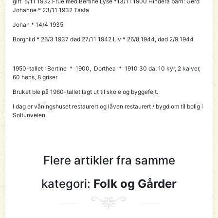
gift 5/11 1932 Frue med Bertine Lyse *13/11 1900 Hinderå barn: Gerd
Johanne * 23/11 1932 Tasta
Johan * 14/4 1935
Borghild * 26/3 1937 død 27/11 1942 Liv * 26/8 1944, død 2/9 1944
1950-tallet : Bertine * 1900, Dorthea * 1910 30 da. 10 kyr, 2 kalver,
60 høns, 8 griser
Bruket ble på 1960-tallet lagt ut til skole og byggefelt.
I dag er våningshuset restaurert og låven restaurert / bygd om til bolig i
Soltunveien.
Flere artikler fra samme
kategori:
Folk og Gårder