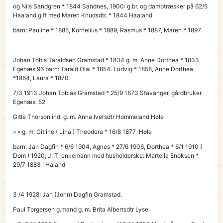
og
Nils Sandgren
* 1844 Sandnes, 1900: g.br. og damptræsker på 62/5
Haaland gift med Maren Knudsdtr. * 1844 Haaland
barn: Pauline * 1885, Kornelius * 1889, Rasmus * 1887, Maren * 1897
Johan Tobis Taraldsen Gramstad * 1834 g. m. Anne Dorthea * 1833
Egenæs 96 barn: Tarald Olai * 1854. Ludvig * 1858, Anne Dorthea
*1864, Laura * 1870
7/3 1913
Johan Tobias Gramstad
* 25/9 1873 Stavanger, gårdbruker
Egenæs. 52
Gitle Thorson ind. g. m. Anna Iversdtr Hommeland Høle
» » g. m. Gitline ( Lina ) Theodora * 16/8 1877 Høle
barn: Jan Dagfin * 6/6 1904, Agnes * 27/6 1906, Dorthea * 6/1 1910 (
Dom ) 1920; J. T. enkemann med husholderske: Martella Enoksen *
29/7 1883 i Håland
3 /4 1928:
Jan (John) Dagfin Gramstad
.
Paul Torgersen g.mand g. m. Brita Albertsdtr Lyse