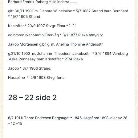
Barhard Fredrik Røberg Hille inderst …….
gift 30/11 1901 m. Elenore Wilhelmine * 5/7 1882 Strand barn Bernhard
* 15/7 1905 Strand
Kristoffer * 20/9 1907 Stvgr. Einar * ” ” ”
og broren
Ivar Martin Eltervåg
* 3/1 1877 Riska tøm/g.br
Jakob Mortensen g.br. g. m. Anelina Thomine Andersdtr
g.21/10 1902 m. Johanne Theodora Jakobsdtr * 8/4 1884 Vareberg
Aske Rennesøy barn Kristoffer * 21/4 Riska
Jacob * 3/7 1906 Strand,
Hasseline * 2/9 1908 Stvgr forts.
28 – 22 side 2
6/7 1911:
Thore Endresen Bergsagel
* 1846 Høgsfjord 1898: eier av 28
– 12 +15